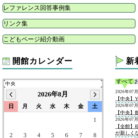
レファレンス回答事例集
リンク集
こどもページ紹介動画
開館カレンダー
新
すべて
2026年07
2026年8月
【中央】Y
日
月
火
水
木
金
土
2026年07
【中央】
1
2026年07
【全館】
が新しく
2
3
4
5
6
7
8