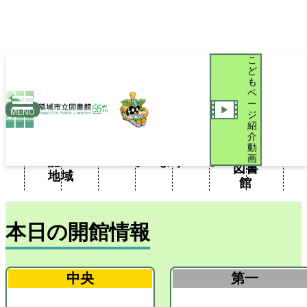
こ
ど
も
ペ
ー
おい
MENU
ジ
新
でよ
紹
聞・
iブラ
図書
こど
介
利用
施設
稲城
新着
雑
リブ
館だ
もペ
動
案内
案内
市立
案内
画
誌・
ログ
より
ージ
図書
地域
館
本日の開館情報
中央
第一